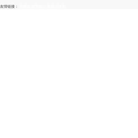
友情链接：
芝麻灰
智慧路灯
煤质活性炭